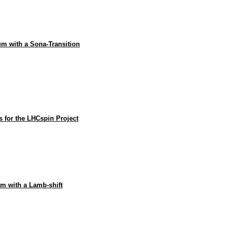
um with a Sona-Transition
s for the LHCspin Project
am with a Lamb-shift