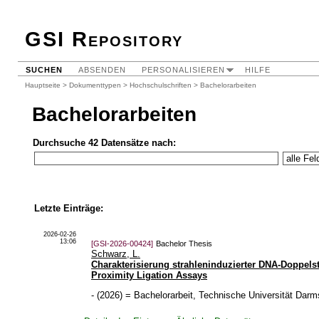
GSI Repository
SUCHEN
ABSENDEN
PERSONALISIEREN
HILFE
Hauptseite
>
Dokumenttypen
>
Hochschulschriften
> Bachelorarbeiten
Bachelorarbeiten
Durchsuche 42 Datensätze nach:
Letzte Einträge:
2026-02-26
13:06
[GSI-2026-00424]
Bachelor Thesis
Schwarz, L.
Charakterisierung strahleninduzierter DNA-Doppels
Proximity Ligation Assays
-
(
2026
)
= Bachelorarbeit, Technische Universität Darm