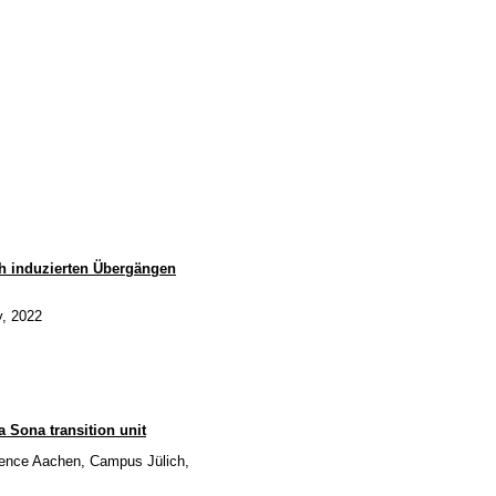
h induzierten Übergängen
y, 2022
a Sona transition unit
cience Aachen, Campus Jülich,