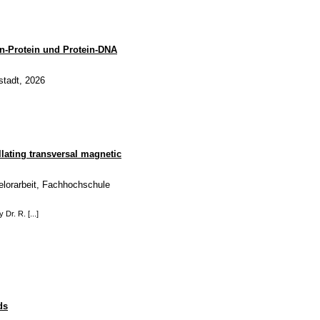
n-Protein und Protein-DNA
stadt, 2026
llating transversal magnetic
lorarbeit, Fachhochschule
Dr. R. [...]
ds