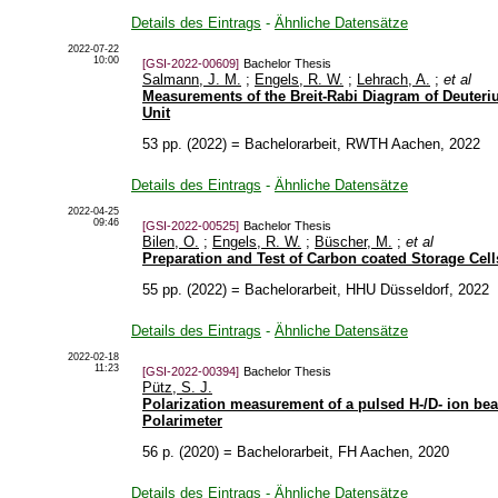
Details des Eintrags
-
Ähnliche Datensätze
2022-07-22
10:00
[GSI-2022-00609]
Bachelor Thesis
Salmann, J. M.
;
Engels, R. W.
;
Lehrach, A.
;
et al
Measurements of the Breit-Rabi Diagram of Deuteri
Unit
53 pp.
(
2022
)
= Bachelorarbeit, RWTH Aachen, 2022
Details des Eintrags
-
Ähnliche Datensätze
2022-04-25
09:46
[GSI-2022-00525]
Bachelor Thesis
Bilen, O.
;
Engels, R. W.
;
Büscher, M.
;
et al
Preparation and Test of Carbon coated Storage Cell
55 pp.
(
2022
)
= Bachelorarbeit, HHU Düsseldorf, 2022
Details des Eintrags
-
Ähnliche Datensätze
2022-02-18
11:23
[GSI-2022-00394]
Bachelor Thesis
Pütz, S. J.
Polarization measurement of a pulsed H-/D- ion be
Polarimeter
56 p.
(
2020
)
= Bachelorarbeit, FH Aachen, 2020
Details des Eintrags
-
Ähnliche Datensätze