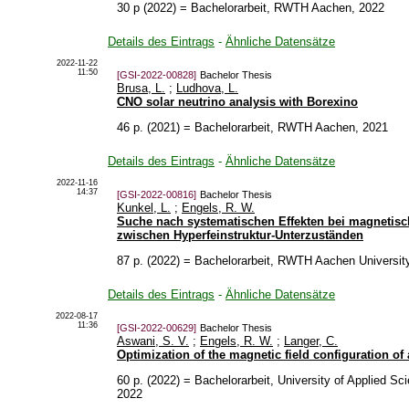
30 p
(
2022
)
= Bachelorarbeit, RWTH Aachen, 2022
Details des Eintrags
-
Ähnliche Datensätze
2022-11-22
11:50
[GSI-2022-00828]
Bachelor Thesis
Brusa, L.
;
Ludhova, L.
CNO solar neutrino analysis with Borexino
46 p.
(
2021
)
= Bachelorarbeit, RWTH Aachen, 2021
Details des Eintrags
-
Ähnliche Datensätze
2022-11-16
14:37
[GSI-2022-00816]
Bachelor Thesis
Kunkel, L.
;
Engels, R. W.
Suche nach systematischen Effekten bei magnetisc
zwischen Hyperfeinstruktur-Unterzuständen
87 p.
(
2022
)
= Bachelorarbeit, RWTH Aachen Universit
Details des Eintrags
-
Ähnliche Datensätze
2022-08-17
11:36
[GSI-2022-00629]
Bachelor Thesis
Aswani, S. V.
;
Engels, R. W.
;
Langer, C.
Optimization of the magnetic field configuration of 
60 p.
(
2022
)
= Bachelorarbeit, University of Applied S
2022