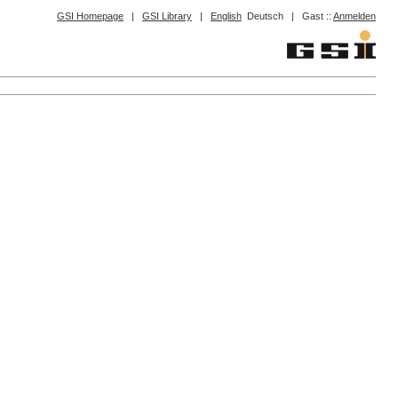
GSI Homepage
|
GSI Library
|
English
Deutsch
|
Gast ::
Anmelden