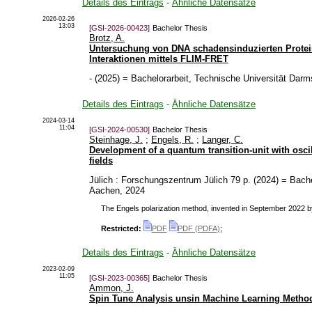
Details des Eintrags
-
Ähnliche Datensätze
2026-02-26
13:03
[GSI-2026-00423]
Bachelor Thesis
Brotz, A.
Untersuchung von DNA schadensinduzierten Protei
Interaktionen mittels FLIM-FRET
-
(
2025
)
= Bachelorarbeit, Technische Universität Darm
Details des Eintrags
-
Ähnliche Datensätze
2024-03-14
11:04
[GSI-2024-00530]
Bachelor Thesis
Steinhage, J.
;
Engels, R.
;
Langer, C.
Development of a quantum transition-unit with osci
fields
Jülich : Forschungszentrum Jülich
79 p.
(
2024
)
= Bache
Aachen, 2024
The Engels polarization method, invented in September 2022 by 
Restricted:
PDF
PDF (PDFA)
;
Details des Eintrags
-
Ähnliche Datensätze
2023-02-09
11:05
[GSI-2023-00365]
Bachelor Thesis
Ammon, J.
Spin Tune Analysis unsin Machine Learning Metho