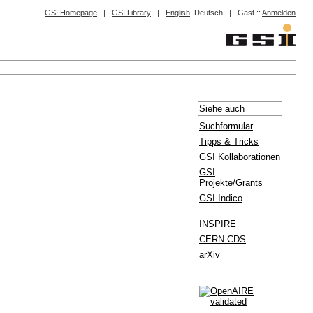
GSI Homepage
|
GSI Library
|
English
Deutsch
|
Gast ::
Anmelden
Siehe auch
Suchformular
Tipps & Tricks
GSI Kollaborationen
GSI
Projekte/Grants
GSI Indico
INSPIRE
CERN CDS
arXiv