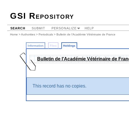
GSI Repository
SEARCH
SUBMIT
PERSONALIZE
HELP
Home
>
Authorities
>
Periodicals
>
Bulletin de l'Académie Vétérinaire de France
Information
Files
Holdings
Bulletin de l'Académie Vétérinaire de Fra
This record has no copies.