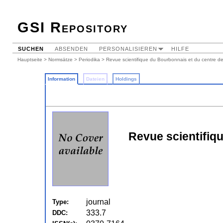
GSI Repository
SUCHEN
ABSENDEN
PERSONALISIEREN
HILFE
Hauptseite
>
Normsätze
>
Periodika
> Revue scientifique du Bourbonnais et du centre de
Information
Dateien
Holdings
Revue scientifiqu
journal
Type:
333.7
DDC: