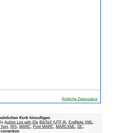
Ähnliche Datensätze
sönlichen Korb hinzufügen
als
Author List with IDs
BibTeX (UTF-8)
,
EndNote XML
,
 Text
,
RIS
,
MARC
,
Print MARC
,
MARCXML
,
DC
,
correction