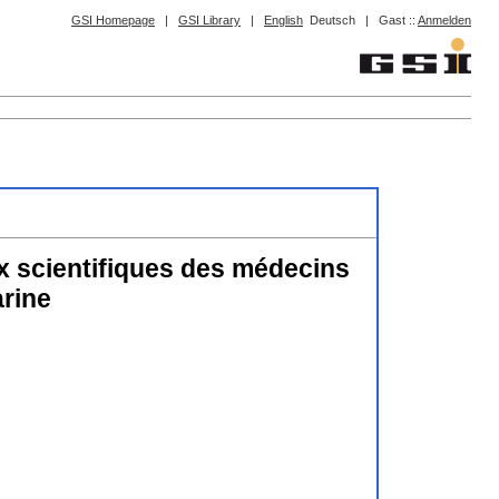
GSI Homepage
|
GSI Library
|
English
Deutsch
|
Gast ::
Anmelden
x scientifiques des médecins
rine