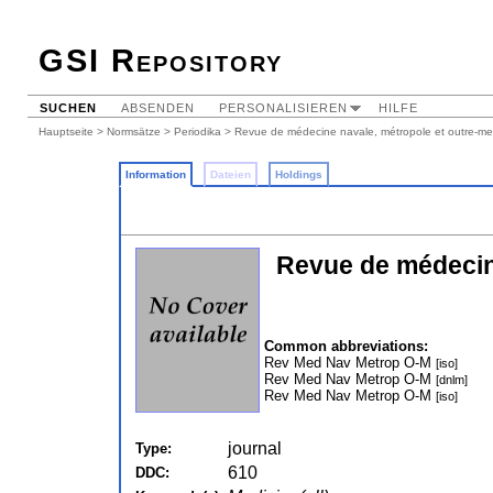
GSI Repository
SUCHEN
ABSENDEN
PERSONALISIEREN
HILFE
Hauptseite
>
Normsätze
>
Periodika
> Revue de médecine navale, métropole et outre-me
Information
Dateien
Holdings
Revue de médecine
Common abbreviations:
Rev Med Nav Metrop O-M
[iso]
Rev Med Nav Metrop O-M
[dnlm]
Rev Med Nav Metrop O-M
[iso]
journal
Type:
610
DDC: