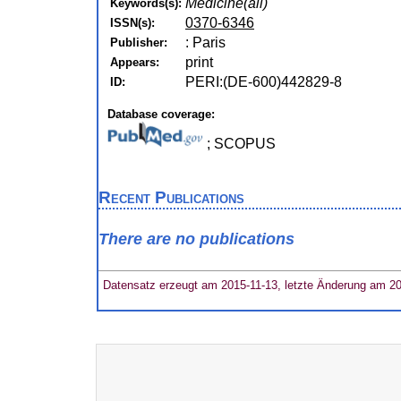
Medicine(all)
Keywords(s):
0370-6346
ISSN(s):
: Paris
Publisher:
print
Appears:
PERI:(DE-600)442829-8
ID:
Database coverage:
; SCOPUS
Recent Publications
There are no publications
Datensatz erzeugt am 2015-11-13, letzte Änderung am 2