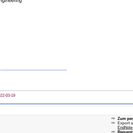
ngineering
022-03-19
Zum per
Export 
EndNote
Request 