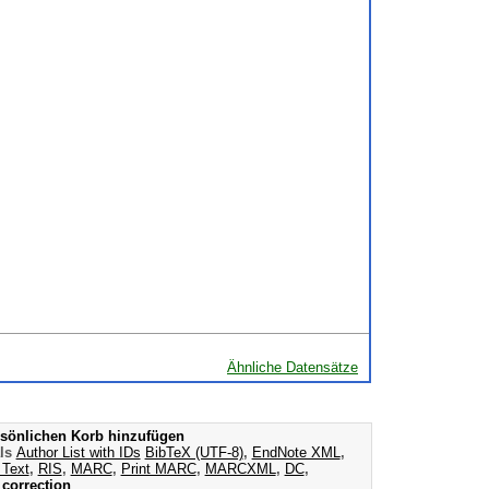
Ähnliche Datensätze
sönlichen Korb hinzufügen
als
Author List with IDs
BibTeX (UTF-8)
,
EndNote XML
,
 Text
,
RIS
,
MARC
,
Print MARC
,
MARCXML
,
DC
,
correction