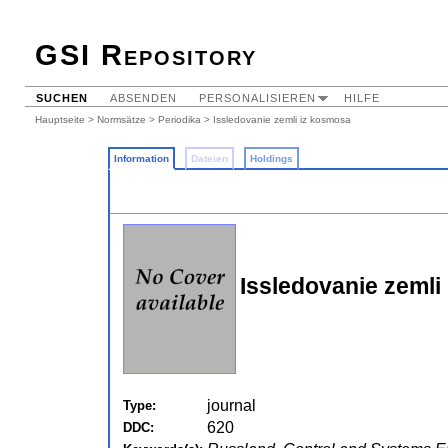
GSI Repository
SUCHEN
ABSENDEN
PERSONALISIEREN
HILFE
Hauptseite
>
Normsätze
>
Periodika
> Issledovanie zemli iz kosmosa
Information
Dateien
Holdings
Issledovanie zemli
journal
Type:
620
DDC: