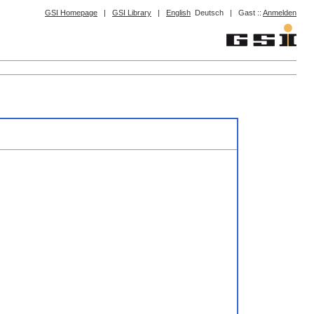
GSI Homepage
|
GSI Library
|
English
Deutsch
|
Gast ::
Anmelden