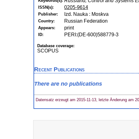
Russland, Control and Systems E
Keywords(s):
0205-9614
ISSN(s):
Izd. Nauka : Moskva
Publisher:
Russian Federation
Country:
print
Appears:
PERI:(DE-600)588779-3
ID:
Database coverage:
SCOPUS
Recent Publications
There are no publications
Datensatz erzeugt am 2015-11-13, letzte Änderung am 2