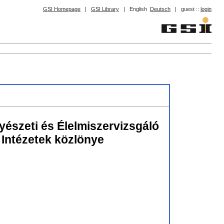
GSI Homepage
|
GSI Library
|
English
Deutsch
|
guest ::
login
észeti és Élelmiszervizsgáló
 Intézetek közlönye