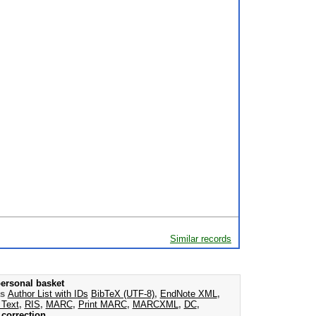
Similar records
ersonal basket
as
Author List with IDs
BibTeX (UTF-8)
,
EndNote XML
,
 Text
,
RIS
,
MARC
,
Print MARC
,
MARCXML
,
DC
,
correction