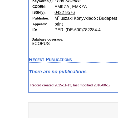
Food Science
Keywords(s):
EMKZA ; EMKZA
CODEN:
0422-9576
ISSN(s):
M´´uszaki Könyvkiadó : Budapest
Publisher:
print
Appears:
PERI:(DE-600)782284-4
ID:
Database coverage:
SCOPUS
Recent Publications
There are no publications
Record created 2015-11-13, last modified 2016-08-17