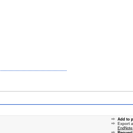
Add to p
Export 
EndNote
Request 