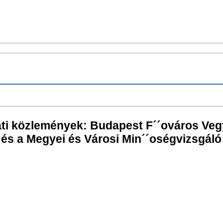
ati közlemények: Budapest F´´ováros Vegy
 és a Megyei és Városi Min´´oségvizsgáló