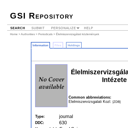
GSI Repository
SEARCH
SUBMIT
PERSONALIZE
HELP
Home
>
Authorities
>
Periodicals
> Élelmiszervizsgálati közlemények
Information
Files
Holdings
Élelmiszervizsgál
Intézete
Common abbreviations:
Elelmiszervizsgalati Kozl.
[ZDB]
journal
Type:
630
DDC: