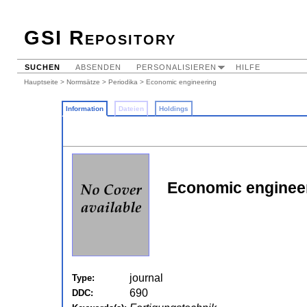
GSI Repository
SUCHEN
ABSENDEN
PERSONALISIEREN
HILFE
Hauptseite
>
Normsätze
>
Periodika
> Economic engineering
Information
Dateien
Holdings
Economic engineer
journal
Type:
690
DDC: