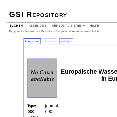
GSI Repository
SUCHEN
ABSENDEN
PERSONALISIEREN
HILFE
Hauptseite
>
Normsätze
>
Periodika
> Europäische Wasserrahmenrichtlinie
Information
Dateien
Holdings
Europäische Wasse
in Eu
journal
Type:
690
DDC: