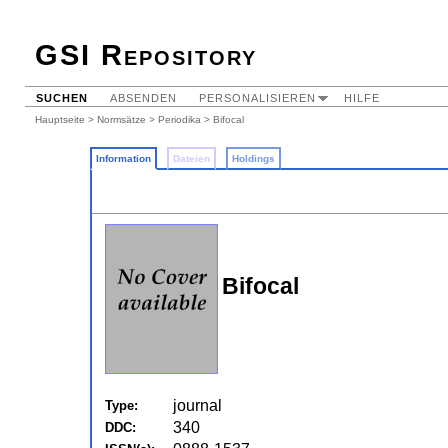
GSI Repository
SUCHEN
ABSENDEN
PERSONALISIEREN
HILFE
Hauptseite
>
Normsätze
>
Periodika
> Bifocal
Information
Dateien
Holdings
Bifocal
journal
Type:
340
DDC: