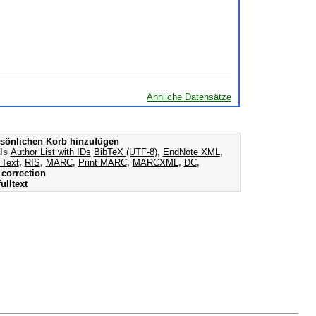
Ähnliche Datensätze
sönlichen Korb hinzufügen
als
Author List with IDs
BibTeX (UTF-8)
,
EndNote XML
,
 Text
,
RIS
,
MARC
,
Print MARC
,
MARCXML
,
DC
,
correction
ulltext