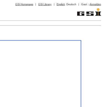
GSI Homepage
|
GSI Library
|
English
Deutsch
|
Gast ::
Anmelden