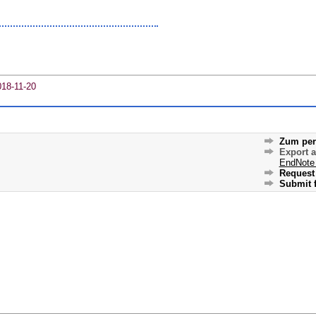
018-11-20
Zum per
Export 
EndNote
Request 
Submit f