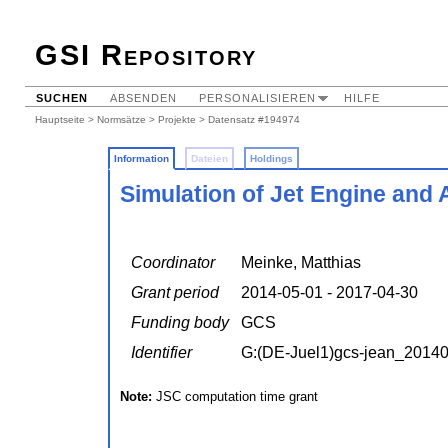
GSI Repository
SUCHEN
ABSENDEN
PERSONALISIEREN
HILFE
Hauptseite
>
Normsätze
>
Projekte
> Datensatz #194974
Information
Dateien
Holdings
Simulation of Jet Engine and 
Coordinator
Meinke, Matthias
Grant period
2014-05-01 - 2017-04-30
Funding body
GCS
Identifier
G:(DE-Juel1)gcs-jean_2014
Note:
JSC computation time grant