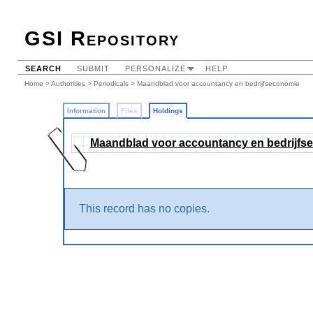
GSI Repository
SEARCH
SUBMIT
PERSONALIZE
HELP
Home
>
Authorities
>
Periodicals
>
Maandblad voor accountancy en bedrijfseconomie
Information
Files
Holdings
Maandblad voor accountancy en bedrijf
This record has no copies.