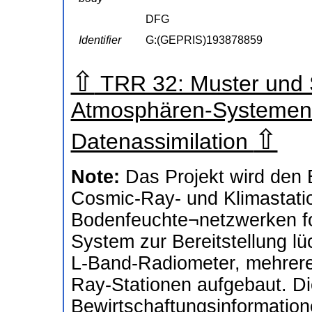
DFG
Identifier
G:(GEPRIS)193878859
⇧
TRR 32: Muster und S
Atmosphären-Systemen:
⇧
Datenassimilation
Note:
Das Projekt wird den 
Cosmic-Ray- und Klimastati
Bodenfeuchte¬netzwerken fo
System zur Bereitstellung lü
L-Band-Radiometer, mehrere
Ray-Stationen aufgebaut. Di
Bewirtschaftungsinformatio