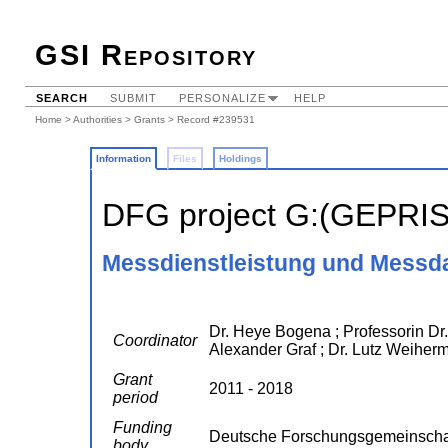
GSI Repository
SEARCH
SUBMIT
PERSONALIZE
HELP
Home
>
Authorities
>
Grants
> Record #239531
Information
Files
Holdings
DFG project G:(GEPRI
Messdienstleistung und Messda
Dr. Heye Bogena ; Professorin Dr.
Coordinator
Alexander Graf ; Dr. Lutz Weiherm
Grant
2011 - 2018
period
Funding
Deutsche Forschungsgemeinscha
body