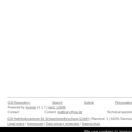
GSI Repository:
Search
Submit
Personalize
Powered by
Invenio
v1.1.7 |
join2_v2606
Contact:
Content:
gsilibrary@gsi.de
Technical questi
GSI Helmholtzzentrum für Schwerionenforschung GmbH
| Planckstr. 1 | 64291 Darmsta
Legal notice
/
Impressum
|
Data privacy protection
/
Datenschutz
We use cookies to improv