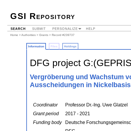
GSI Repository
SEARCH
SUBMIT
PERSONALIZE
HELP
Home
>
Authorities
>
Grants
> Record #239737
Information
Files
Holdings
DFG project G:(GEPRI
Vergröberung und Wachstum vo
Ausscheidungen in Nickelbasis
Coordinator
Professor Dr.-Ing. Uwe Glatzel
Grant period
2017 - 2021
Funding body
Deutsche Forschungsgemeinsc