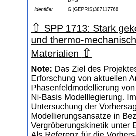
DFG
Identifier
G:(GEPRIS)387117768
⇧
SPP 1713: Stark gek
und thermo-mechanisch
⇧
Materialien
Note:
Das Ziel des Projektes
Erforschung von aktuellen A
Phasenfeldmodellierung von
Ni-Basis Modelllegierung. Im
Untersuchung der Vorhersag
Modellierungsansatze in Be
Vergröberungskinetik unter 
Als Referenz für die Vorher