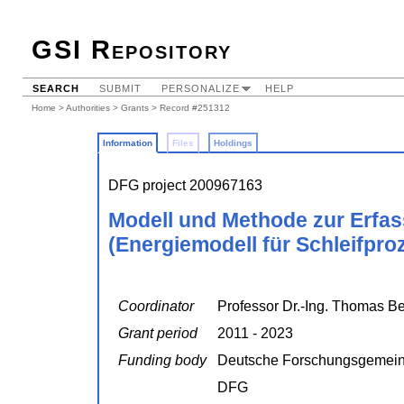
GSI Repository
SEARCH
SUBMIT
PERSONALIZE
HELP
Home
>
Authorities
>
Grants
> Record #251312
Information
Files
Holdings
DFG project 200967163
Modell und Methode zur Erfas
(Energiemodell für Schleifpro
Coordinator
Professor Dr.-Ing. Thomas Berg
Grant period
2011 - 2023
Funding body
Deutsche Forschungsgemein
DFG