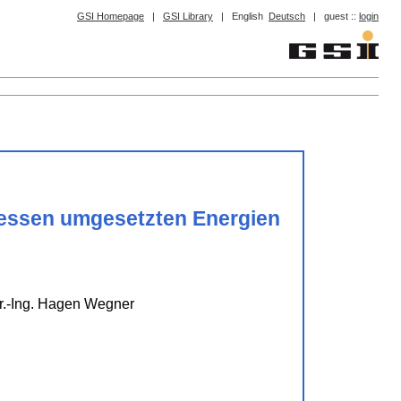
GSI Homepage
|
GSI Library
|
English
Deutsch
|
guest ::
login
ozessen umgesetzten Energien
 Dr.-Ing. Hagen Wegner