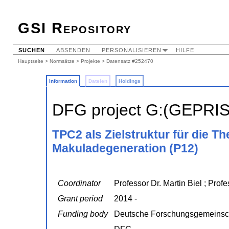
GSI Repository
SUCHEN
ABSENDEN
PERSONALISIEREN
HILFE
Hauptseite
>
Normsätze
>
Projekte
> Datensatz #252470
Information
Dateien
Holdings
DFG project G:(GEPRI
TPC2 als Zielstruktur für die Th
Makuladegeneration (P12)
Coordinator
Professor Dr. Martin Biel ; Prof
Grant period
2014 -
Funding body
Deutsche Forschungsgemeinsc