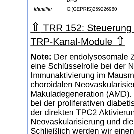
DFG
Identifier
G:(GEPRIS)259226960
⇧
TRR 152: Steuerung 
⇧
TRP-Kanal-Module
Note:
Der endolysosomale Z
eine Schlüsselrolle bei der 
Immunaktivierung im Mausmod
choroidalen Neovaskularisie
Makuladegeneration (AMD). 
bei der proliferativen diabe
der direkten TPC2 Aktivierun
Neovaskularisierung und di
Schließlich werden wir eine