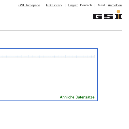
GSI Homepage
|
GSI Library
|
English
Deutsch
|
Gast ::
Anmelden
Ähnliche Datensätze