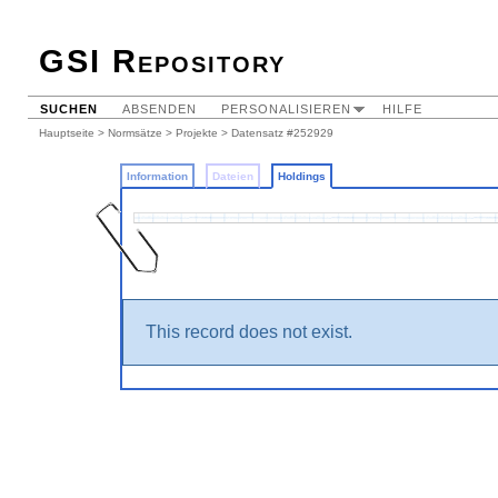
GSI Repository
SUCHEN
ABSENDEN
PERSONALISIEREN
HILFE
Hauptseite
>
Normsätze
>
Projekte
>
Datensatz #252929
Information
Dateien
Holdings
This record does not exist.