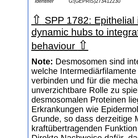
Identifier
G:(GEPRIS)273412230
⇧
SPP 1782: Epithelial i
dynamic hubs to integrat
⇧
behaviour
Note:
Desmosomen sind inte
welche Intermediärfilamente
verbinden und für die mecha
unverzichtbare Rolle zu spie
desmosomalen Proteinen lie
Erkrankungen wie Epidermo
Grunde, so dass derzeitige M
kraftübertragenden Funkti