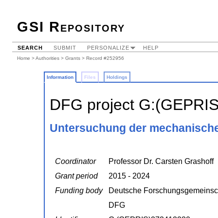
GSI Repository
SEARCH
SUBMIT
PERSONALIZE
HELP
Home
>
Authorities
>
Grants
> Record #252956
Information
Files
Holdings
DFG project G:(GEPRI
Untersuchung der mechanisch
Coordinator
Professor Dr. Carsten Grashoff
Grant period
2015 - 2024
Funding body
Deutsche Forschungsgemeinsc
DFG