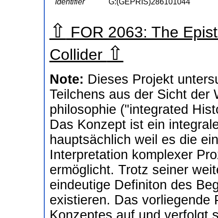
Identifier
G:(GEPRIS)286101044
⇧
FOR 2063: The Epist
⇧
Collider
Note:
Dieses Projekt unters
Teilchens aus der Sicht der
philosophie ("integrated His
Das Konzept ist ein integral
hauptsächlich weil es die e
Interpretation komplexer Pr
ermöglicht. Trotz seiner wei
eindeutige Definiton des Begr
existieren. Das vorliegende 
Konzeptes auf und verfolgt s