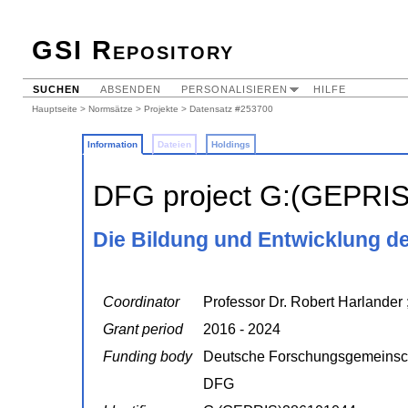
GSI Repository
SUCHEN
ABSENDEN
PERSONALISIEREN
HILFE
Hauptseite
>
Normsätze
>
Projekte
> Datensatz #253700
Information
Dateien
Holdings
DFG project G:(GEPRI
Die Bildung und Entwicklung des
Coordinator
Professor Dr. Robert Harlander 
Grant period
2016 - 2024
Funding body
Deutsche Forschungsgemeinsc
DFG