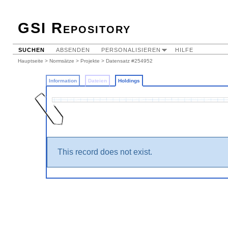
GSI Repository
SUCHEN
ABSENDEN
PERSONALISIEREN
HILFE
Hauptseite
>
Normsätze
>
Projekte
>
Datensatz #254952
Information
Dateien
Holdings
This record does not exist.