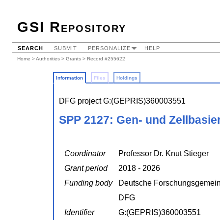
GSI Repository
SEARCH
SUBMIT
PERSONALIZE
HELP
Home
>
Authorities
>
Grants
> Record #255622
Information
Files
Holdings
DFG project G:(GEPRIS)360003551
SPP 2127: Gen- und Zellbasie
Coordinator
Professor Dr. Knut Stieger
Grant period
2018 - 2026
Funding body
Deutsche Forschungsgemein
DFG
Identifier
G:(GEPRIS)360003551