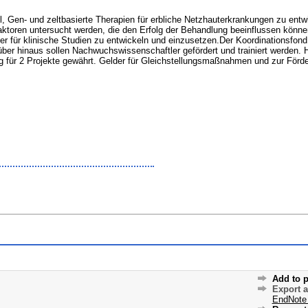
n- und zeltbasierte Therapien für erbliche Netzhauterkrankungen zu entwic
toren untersucht werden, die den Erfolg der Behandlung beeinflussen können.
für klinische Studien zu entwickeln und einzusetzen.Der Koordinationsfond h
über hinaus sollen Nachwuchswissenschaftler gefördert und trainiert werden
 für 2 Projekte gewährt. Gelder für Gleichstellungsmaßnahmen und zur Förde
Add to p
Export 
EndNote