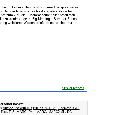
keln. Hierbei sollen nicht nur neue Therapieansätze
 Darüber hinaus ist es für die spätere klinische
at zum Ziel, die Zusammenarbeit aller beteiligten
. Hierzu werden regelmäßig Meetings, Summer Schools
rung weiblicher Wissenschaftlerinnen stehen zur
Similar records
ersonal basket
as
Author List with IDs
BibTeX (UTF-8)
,
EndNote XML
,
 Text
,
RIS
,
MARC
,
Print MARC
,
MARCXML
,
DC
,