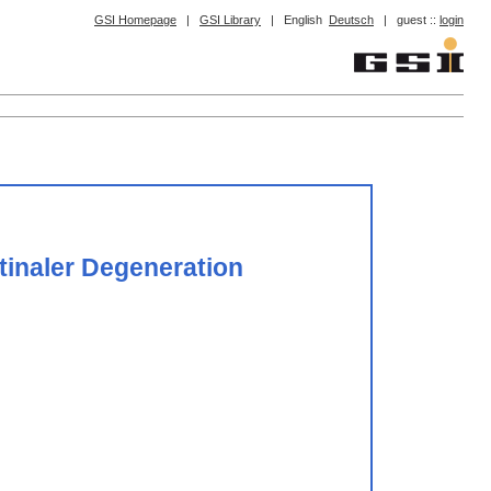
GSI Homepage
|
GSI Library
|
English
Deutsch
|
guest ::
login
tinaler Degeneration