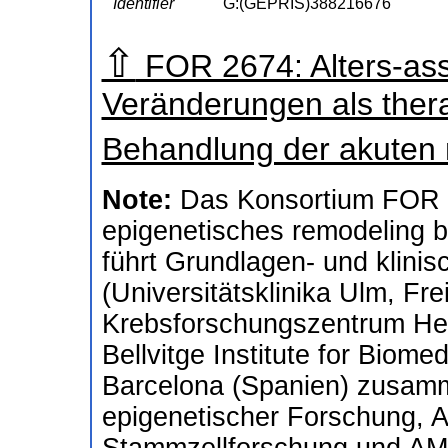
Identifier
G:(GEPRIS)388216676
⇧
FOR 2674: Alters-ass
Veränderungen als thera
Behandlung der akuten
Note:
Das Konsortium FOR 2
epigenetisches remodeling b
führt Grundlagen- und klini
(Universitätsklinika Ulm, Fr
Krebsforschungszentrum Heid
Bellvitge Institute for Biom
Barcelona (Spanien) zusamm
epigenetischer Forschung, A