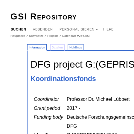
GSI Repository
SUCHEN
ABSENDEN
PERSONALISIEREN
HILFE
Hauptseite
>
Normsätze
>
Projekte
> Datensatz #256203
Information
Dateien
Holdings
DFG project G:(GEPRI
Koordinationsfonds
Coordinator
Professor Dr. Michael Lübbert
Grant period
2017 -
Funding body
Deutsche Forschungsgemeinsc
DFG