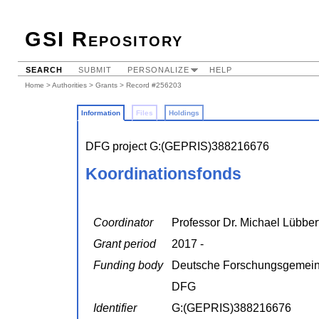
GSI Repository
SEARCH
SUBMIT
PERSONALIZE
HELP
Home
>
Authorities
>
Grants
> Record #256203
Information
Files
Holdings
DFG project G:(GEPRIS)388216676
Koordinationsfonds
Coordinator
Professor Dr. Michael Lübber
Grant period
2017 -
Funding body
Deutsche Forschungsgemein
DFG
Identifier
G:(GEPRIS)388216676