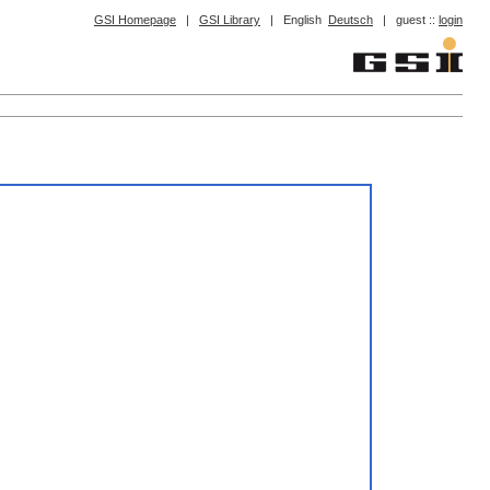
GSI Homepage
|
GSI Library
|
English
Deutsch
|
guest ::
login