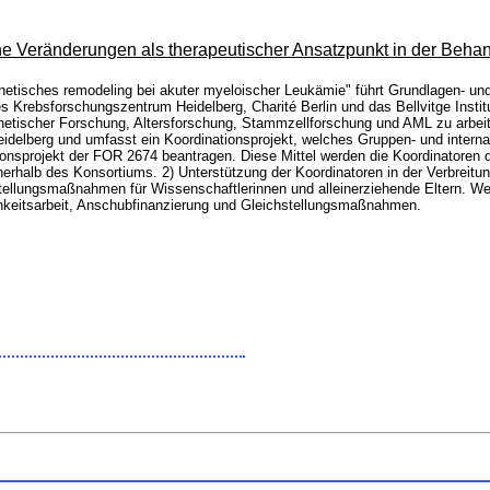
che Veränderungen als therapeutischer Ansatzpunkt in der Beh
etisches remodeling bei akuter myeloischer Leukämie" führt Grundlagen- und
hes Krebsforschungszentrum Heidelberg, Charité Berlin und das Bellvitge Insti
netischer Forschung, Altersforschung, Stammzellforschung und AML zu arbeit
eidelberg und umfasst ein Koordinationsprojekt, welches Gruppen- und interna
ationsprojekt der FOR 2674 beantragen. Diese Mittel werden die Koordinatoren 
nerhalb des Konsortiums. 2) Unterstützung der Koordinatoren in der Verbreit
stellungsmaßnahmen für Wissenschaftlerinnen und alleinerziehende Eltern. Wei
chkeitsarbeit, Anschubfinanzierung und Gleichstellungsmaßnahmen.