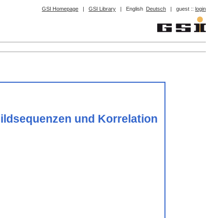
GSI Homepage
|
GSI Library
|
English
Deutsch
|
guest ::
login
ildsequenzen und Korrelation