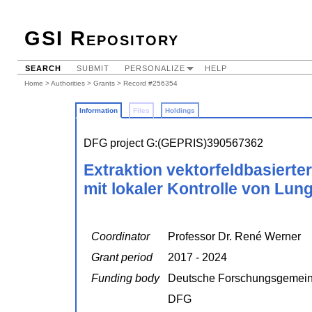
GSI Repository
SEARCH
SUBMIT
PERSONALIZE
HELP
Home
>
Authorities
>
Grants
> Record #256354
Information
Files
Holdings
DFG project G:(GEPRIS)390567362
Extraktion vektorfeldbasiert
mit lokaler Kontrolle von L
Coordinator
Professor Dr. René Werner
Grant period
2017 - 2024
Funding body
Deutsche Forschungsgemein
DFG