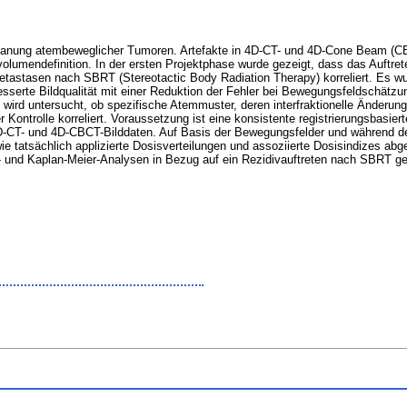
lanung atembeweglicher Tumoren. Artefakte in 4D-CT- und 4D-Cone Beam (CB)-
lumendefinition. In der ersten Projektphase wurde gezeigt, dass das Auftre
rmetastasen nach SBRT (Stereotactic Body Radiation Therapy) korreliert. Es
serte Bildqualität mit einer Reduktion der Fehler bei Bewegungsfeldschätzung 
 wird untersucht, ob spezifische Atemmuster, deren interfraktionelle Änderunge
aler Kontrolle korreliert. Voraussetzung ist eine konsistente registrierungsba
 4D-CT- und 4D-CBCT-Bilddaten. Auf Basis der Bewegungsfelder und während d
tatsächlich applizierte Dosisverteilungen und assoziierte Dosisindizes abges
ions- und Kaplan-Meier-Analysen in Bezug auf ein Rezidivauftreten nach SBRT ge