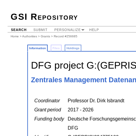
GSI Repository
SEARCH
SUBMIT
PERSONALIZE
HELP
Home
>
Authorities
>
Grants
> Record #256685
Information
Files
Holdings
DFG project G:(GEPRI
Zentrales Management Datenana
Coordinator
Professor Dr. Dirk Isbrandt
Grant period
2017 - 2026
Funding body
Deutsche Forschungsgemeinsc
DFG