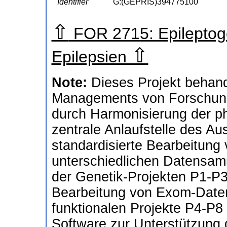
Identifier
G:(GEPRIS)394775100
⇧
FOR 2715: Epileptog
⇧
Epilepsien
Note:
Dieses Projekt behand
Managements von Forschung
durch Harmonisierung der p
zentrale Anlaufstelle des A
standardisierte Bearbeitung
unterschiedlichen Datensamm
der Genetik-Projekten P1-P3,
Bearbeitung von Exom-Daten 
funktionalen Projekte P4-P8
Software zur Unterstützung