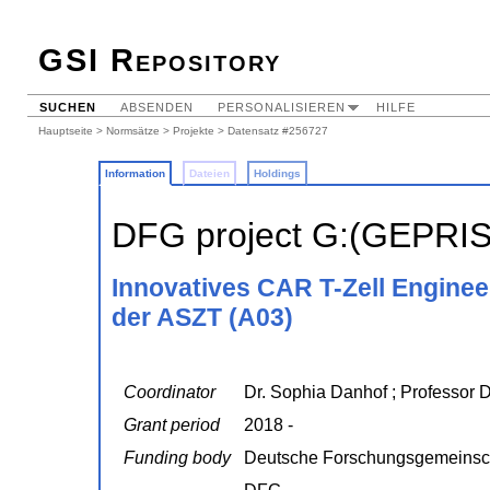
GSI Repository
SUCHEN
ABSENDEN
PERSONALISIEREN
HILFE
Hauptseite
>
Normsätze
>
Projekte
> Datensatz #256727
Information
Dateien
Holdings
DFG project G:(GEPRI
Innovatives CAR T-Zell Enginee
der ASZT (A03)
Coordinator
Dr. Sophia Danhof ; Professor 
Grant period
2018 -
Funding body
Deutsche Forschungsgemeinsc