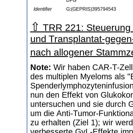
DFG
Identifier
G:(GEPRIS)395794543
⇧
TRR 221: Steuerung d
und Transplantat-gege
nach allogener Stammze
Note:
Wir haben CAR-T-Zell
des multiplen Myeloms als "
Spenderlymphozyteninfusion
nun den Effekt von Glukokor
untersuchen und sie durch G
um die Anti-Tumor-Funktion
zu erhalten (Ziel 1); wir wer
verbesserte GvL-Effekte impl