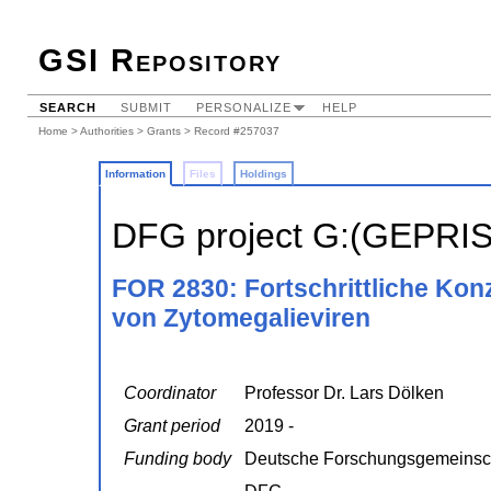
GSI Repository
SEARCH
SUBMIT
PERSONALIZE
HELP
Home
>
Authorities
>
Grants
> Record #257037
Information
Files
Holdings
DFG project G:(GEPRI
FOR 2830: Fortschrittliche Konz
von Zytomegalieviren
Coordinator
Professor Dr. Lars Dölken
Grant period
2019 -
Funding body
Deutsche Forschungsgemeinsc