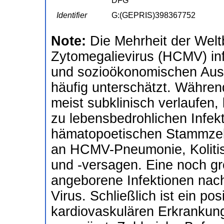
DFG
Identifier
G:(GEPRIS)398367752
Note:
Die Mehrheit der Wel
Zytomegalievirus (HCMV) inf
und sozioökonomischen Ausw
häufig unterschätzt. Währe
meist subklinisch verlaufe
zu lebensbedrohlichen Infek
hämatopoetischen Stammzel
an HCMV-Pneumonie, Kolitis,
und -versagen. Eine noch gr
angeborene Infektionen nach
Virus. Schließlich ist ein p
kardiovaskulären Erkranku