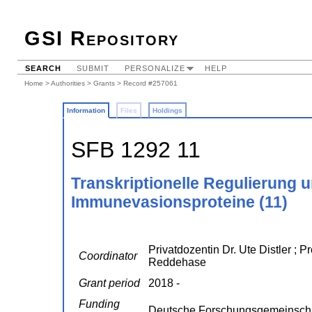
GSI Repository
SEARCH
SUBMIT
PERSONALIZE
HELP
Home
>
Authorities
>
Grants
> Record #257061
Information
Files
Holdings
SFB 1292 11
Transkriptionelle Regulierung u
Immunevasionsproteine (11)
Privatdozentin Dr. Ute Distler ; 
Coordinator
Reddehase
Grant period
2018 -
Funding
Deutsche Forschungsgemeinscha