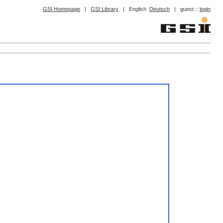
GSI Homepage
|
GSI Library
|
English
Deutsch
|
guest ::
login