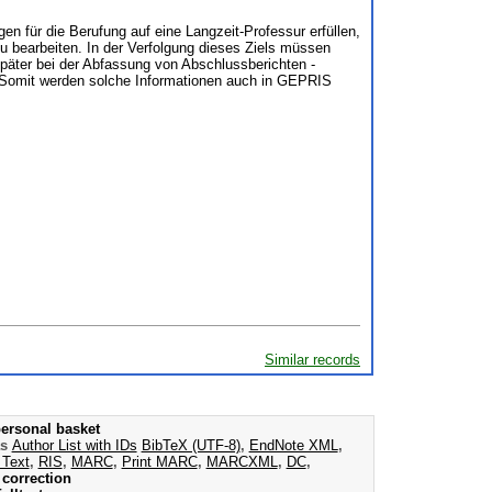
 für die Berufung auf eine Langzeit-Professur erfüllen,
u bearbeiten. In der Verfolgung dieses Ziels müssen
später bei der Abfassung von Abschlussberichten -
. Somit werden solche Informationen auch in GEPRIS
Similar records
ersonal basket
as
Author List with IDs
BibTeX (UTF-8)
,
EndNote XML
,
 Text
,
RIS
,
MARC
,
Print MARC
,
MARCXML
,
DC
,
correction