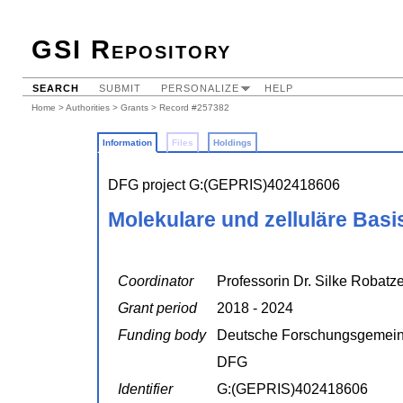
GSI Repository
SEARCH
SUBMIT
PERSONALIZE
HELP
Home
>
Authorities
>
Grants
> Record #257382
Information
Files
Holdings
DFG project G:(GEPRIS)402418606
Molekulare und zelluläre Basi
Coordinator
Professorin Dr. Silke Robatz
Grant period
2018 - 2024
Funding body
Deutsche Forschungsgemein
DFG
Identifier
G:(GEPRIS)402418606