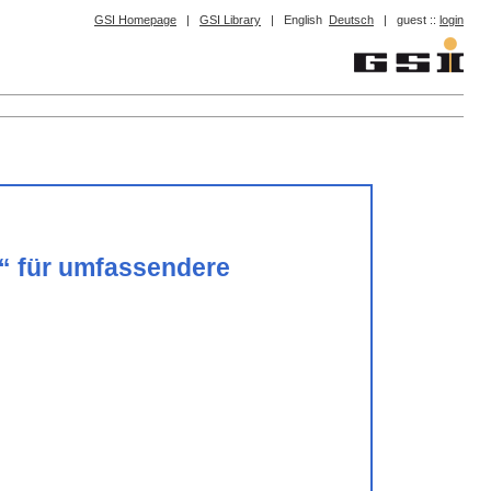
GSI Homepage
|
GSI Library
|
English
Deutsch
|
guest ::
login
“ für umfassendere