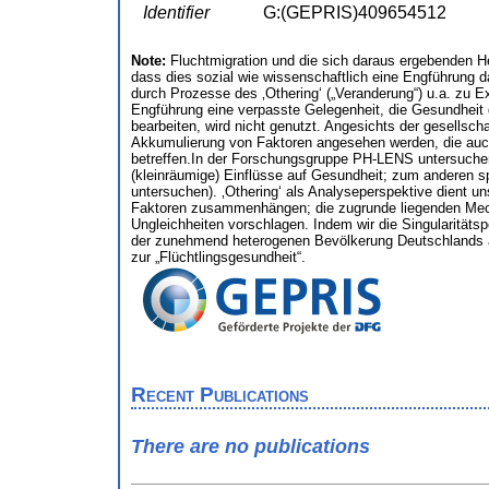
Identifier
G:(GEPRIS)409654512
Note:
Fluchtmigration und die sich daraus ergebenden H
dass dies sozial wie wissenschaftlich eine Engführung d
durch Prozesse des ‚Othering‘ („Veranderung“) u.a. zu Ex
Engführung eine verpasste Gelegenheit, die Gesundheit 
bearbeiten, wird nicht genutzt. Angesichts der gesellsch
Akkumulierung von Faktoren angesehen werden, die auch
betreffen.In der Forschungsgruppe PH-LENS untersuchen w
(kleinräumige) Einflüsse auf Gesundheit; zum anderen 
untersuchen). ‚Othering‘ als Analyseperspektive dient u
Faktoren zusammenhängen; die zugrunde liegenden Mech
Ungleichheiten vorschlagen. Indem wir die Singularitäts
der zunehmend heterogenen Bevölkerung Deutschlands an
zur „Flüchtlingsgesundheit“.
Recent Publications
There are no publications