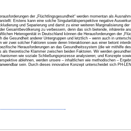
erausforderungen der „Flüchtlingsgesundheit“ werden momentan als Ausnahmee
arstellt: Erstens kann eine solche Singularitätsperspektive negative Auswirk
kludierung und Separierung und damit zu einer weiteren Marginalisierung der G
der Gesamtbevölkerung zu verbessern, denn das sich bietende, inhärente ana
aftlichen Heterogenität in Deutschland können die Herausforderungen der „Flü
 die Gesundheit anderer Untergruppen und letztlich – wenn auch in untersc
ir zwei solcher Faktoren sowie deren Interaktionen aus einer betont interdi
spezifische Herausforderungen an das Gesundheitssystem (die wir mithilfe d
ns als theoretische Klammer zwischen beiden Faktoren. Wir werden gesundheitli
anismen wie soziale Schließungsprozesse analysieren; und Konzepte sowie 
perspektive ablehnen, werden unsere – inhaltlichen wie methodischen – Ergebn
wendbar sein. Durch dieses innovative Konzept unterscheidet sich PH-LENS