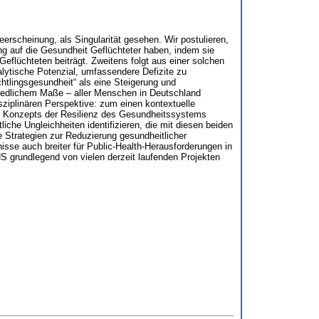
rscheinung, als Singularität gesehen. Wir postulieren,
ung auf die Gesundheit Geflüchteter haben, indem sie
eflüchteten beiträgt. Zweitens folgt aus einer solchen
lytische Potenzial, umfassendere Defizite zu
chtlingsgesundheit“ als eine Steigerung und
hiedlichem Maße – aller Menschen in Deutschland
sziplinären Perspektive: zum einen kontextuelle
es Konzepts der Resilienz des Gesundheitssystems
che Ungleichheiten identifizieren, die mit diesen beiden
Strategien zur Reduzierung gesundheitlicher
isse auch breiter für Public-Health-Herausforderungen in
 grundlegend von vielen derzeit laufenden Projekten