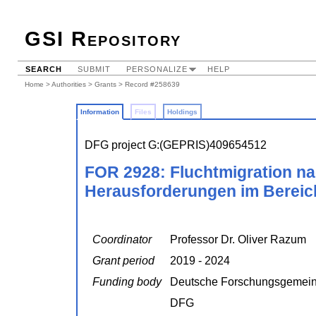
GSI Repository
SEARCH
SUBMIT
PERSONALIZE
HELP
Home
>
Authorities
>
Grants
> Record #258639
Information
Files
Holdings
DFG project G:(GEPRIS)409654512
FOR 2928: Fluchtmigration n
Herausforderungen im Bereich
Coordinator
Professor Dr. Oliver Razum
Grant period
2019 - 2024
Funding body
Deutsche Forschungsgemein
DFG