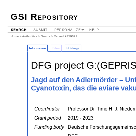
GSI Repository
SEARCH
SUBMIT
PERSONALIZE
HELP
Home
>
Authorities
>
Grants
> Record #259027
Information
Files
Holdings
DFG project G:(GEPRI
Jagd auf den Adlermörder – U
Cyanotoxin, das die aviäre vak
Coordinator
Professor Dr. Timo H. J. Niede
Grant period
2019 - 2023
Funding body
Deutsche Forschungsgemeinsc