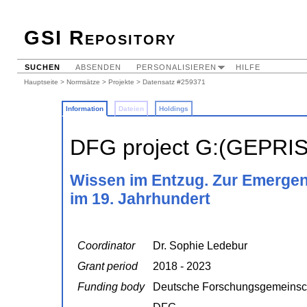
GSI Repository
SUCHEN
ABSENDEN
PERSONALISIEREN
HILFE
Hauptseite
>
Normsätze
>
Projekte
> Datensatz #259371
Information
Dateien
Holdings
DFG project G:(GEPRI
Wissen im Entzug. Zur Emergenz
im 19. Jahrhundert
Coordinator
Dr. Sophie Ledebur
Grant period
2018 - 2023
Funding body
Deutsche Forschungsgemeinsc