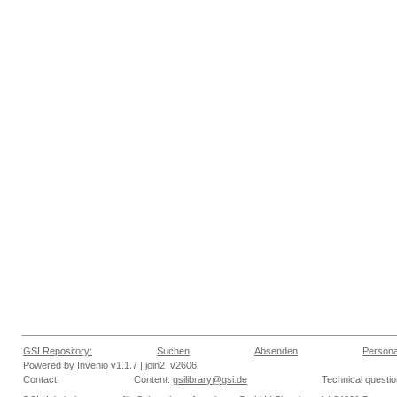
GSI Repository:
Suchen
Absenden
Persona
Powered by
Invenio
v1.1.7 |
join2_v2606
Contact:
Content:
gsilibrary@gsi.de
Technical questi