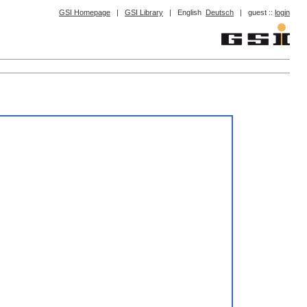
GSI Homepage
|
GSI Library
|
English
Deutsch
|
guest ::
login