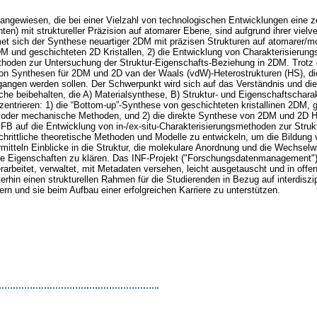
 angewiesen, die bei einer Vielzahl von technologischen Entwicklungen eine z
ten) mit struktureller Präzision auf atomarer Ebene, sind aufgrund ihrer viel
t sich der Synthese neuartiger 2DM mit präzisen Strukturen auf atomarer/mo
2DM und geschichteten 2D Kristallen, 2) die Entwicklung von Charakterisieru
oden zur Untersuchung der Struktur-Eigenschafts-Beziehung in 2DM. Trotz der
 von Synthesen für 2DM und 2D van der Waals (vdW)-Heterostrukturen (HS), di
gangen werden sollen. Der Schwerpunkt wird sich auf das Verständnis und di
e beibehalten, die A) Materialsynthese, B) Struktur- und Eigenschaftscharak
entrieren: 1) die “Bottom-up”-Synthese von geschichteten kristallinen 2DM, 
der mechanische Methoden, und 2) die direkte Synthese von 2DM und 2D HS
SFB auf die Entwicklung von in-/ex-situ-Charakterisierungsmethoden zur Stru
tschrittliche theoretische Methoden und Modelle zu entwickeln, um die Bildu
mitteln Einblicke in die Struktur, die molekulare Anordnung und die Wechsel
die Eigenschaften zu klären. Das INF-Projekt ("Forschungsdatenmanagement")
arbeitet, verwaltet, mit Metadaten versehen, leicht ausgetauscht und in offe
eiterhin einen strukturellen Rahmen für die Studierenden in Bezug auf interdi
ern und sie beim Aufbau einer erfolgreichen Karriere zu unterstützen.