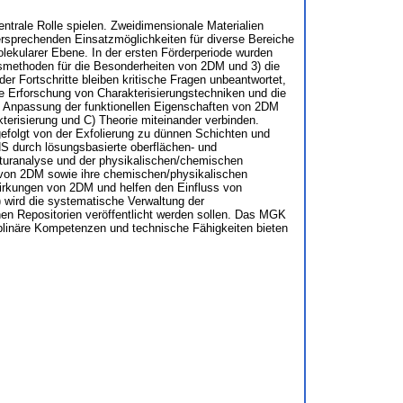
entrale Rolle spielen. Zweidimensionale Materialien
versprechenden Einsatzmöglichkeiten für diverse Bereiche
lekularer Ebene. In der ersten Förderperiode wurden
ngsmethoden für die Besonderheiten von 2DM und 3) die
 Fortschritte bleiben kritische Fragen unbeantwortet,
e Erforschung von Charakterisierungstechniken und die
e Anpassung der funktionellen Eigenschaften von 2DM
terisierung und C) Theorie miteinander verbinden.
gefolgt von der Exfolierung zu dünnen Schichten und
 durch lösungsbasierte oberflächen- und
kturanalyse und der physikalischen/chemischen
ng von 2DM sowie ihre chemischen/physikalischen
wirkungen von 2DM und helfen den Einfluss von
 wird die systematische Verwaltung der
nen Repositorien veröffentlicht werden sollen. Das MGK
sziplinäre Kompetenzen und technische Fähigkeiten bieten