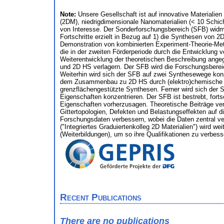
Note:
Unsere Gesellschaft ist auf innovative Materialien
(2DM), niedrigdimensionale Nanomaterialien (< 10 Schich
von Interesse. Der Sonderforschungsbereich (SFB) widme
Fortschritte erzielt in Bezug auf 1) die Synthesen von 
Demonstration von kombinierten Experiment-Theorie-Meth
die in der zweiten Förderperiode durch die Entwicklung
Weiterentwicklung der theoretischen Beschreibung ange
und 2D HS verlagern. Der SFB wird die Forschungsbereich
Weiterhin wird sich der SFB auf zwei Synthesewege konz
dem Zusammenbau zu 2D HS durch (elektro)chemische o
grenzflächengestützte Synthesen. Ferner wird sich der 
Eigenschaften konzentrieren. Der SFB ist bestrebt, for
Eigenschaften vorherzusagen. Theoretische Beiträge ver
Gittertopologien, Defekten und Belastungseffekten auf 
Forschungsdaten verbessern, wobei die Daten zentral ver
("Integriertes Graduiertenkolleg 2D Materialien") wird w
(Weiterbildungen), um so ihre Qualifikationen zu verbess
Recent Publications
There are no publications