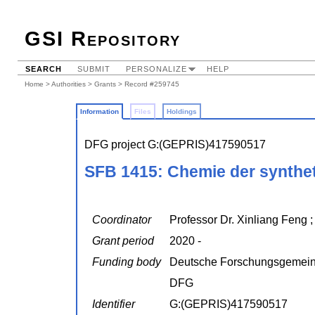
GSI Repository
SEARCH
SUBMIT
PERSONALIZE
HELP
Home
>
Authorities
>
Grants
> Record #259745
Information
Files
Holdings
DFG project G:(GEPRIS)417590517
SFB 1415: Chemie der synthet
Coordinator
Professor Dr. Xinliang Feng 
Grant period
2020 -
Funding body
Deutsche Forschungsgemein
DFG
Identifier
G:(GEPRIS)417590517