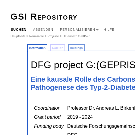
GSI Repository
SUCHEN
ABSENDEN
PERSONALISIEREN
HILFE
Hauptseite
>
Normsätze
>
Projekte
> Datensatz #260525
Information
Dateien
Holdings
DFG project G:(GEPRI
Eine kausale Rolle des Carbon
Pathogenese des Typ-2-Diabet
Coordinator
Professor Dr. Andreas L. Birken
Grant period
2019 - 2024
Funding body
Deutsche Forschungsgemeinsc