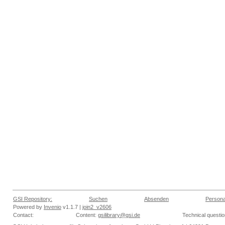
GSI Repository:
Suchen
Absenden
Persona
Powered by
Invenio
v1.1.7 |
join2_v2606
Contact:
Content:
gsilibrary@gsi.de
Technical questi