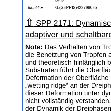
DFG
Identifier
G:(GEPRIS)422798085
⇧
SPP 2171: Dynamische
adaptiver und schaltba
Note:
Das Verhalten von Tro
die Benetzung von Tropfen a
und theoretisch hinlänglich 
Substraten führt die Oberfl
Deformation der Oberfläche 
„wetting ridge“ an der Dreip
dieser Deformation unter d
nicht vollständig verstande
der Dynamik der Dreiphasenk