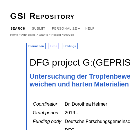
GSI Repository
SEARCH
SUBMIT
PERSONALIZE
HELP
Home
>
Authorities
>
Grants
> Record #260758
Information
Files
Holdings
DFG project G:(GEPRI
Untersuchung der Tropfenbewe
weichen und harten Materialien
Coordinator
Dr. Dorothea Helmer
Grant period
2019 -
Funding body
Deutsche Forschungsgemeinsc