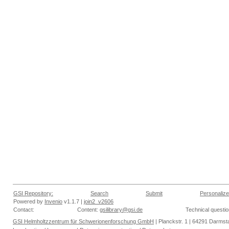
GSI Repository:
Search
Submit
Personalize
Powered by
Invenio
v1.1.7 |
join2_v2606
Contact:
Content:
gsilibrary@gsi.de
Technical questi
GSI Helmholtzzentrum für Schwerionenforschung GmbH
| Planckstr. 1 | 64291 Darmsta