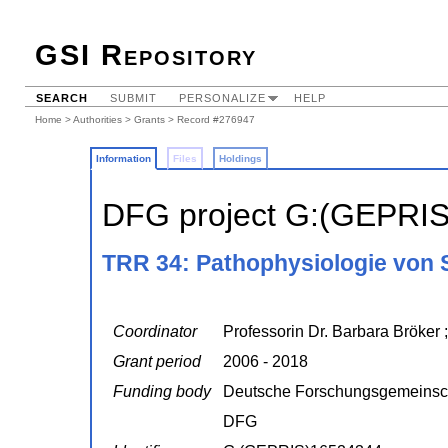
GSI Repository
SEARCH
SUBMIT
PERSONALIZE
HELP
Home
>
Authorities
>
Grants
> Record #276947
Information
Files
Holdings
DFG project G:(GEPRI
TRR 34: Pathophysiologie von 
Coordinator
Professorin Dr. Barbara Bröker 
Grant period
2006 - 2018
Funding body
Deutsche Forschungsgemeinsc
DFG