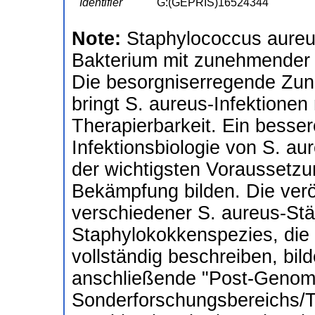
Identifier
G:(GEPRIS)16524344
Note:
Staphylococcus aureu
Bakterium mit zunehmender 
Die besorgniserregende Zun
bringt S. aureus-Infektionen
Therapierbarkeit. Ein besse
Infektionsbiologie von S. au
der wichtigsten Voraussetzun
Bekämpfung bilden. Die ver
verschiedener S. aureus-St
Staphylokokkenspezies, die 
vollständig beschreiben, bil
anschließende "Post-Genom
Sonderforschungsbereichs/Tr