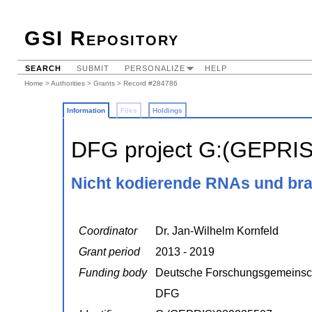
GSI Repository
SEARCH
SUBMIT
PERSONALIZE
HELP
Home
>
Authorities
>
Grants
> Record #284786
Information
Files
Holdings
DFG project G:(GEPRI
Nicht kodierende RNAs und br
Coordinator
Dr. Jan-Wilhelm Kornfeld
Grant period
2013 - 2019
Funding body
Deutsche Forschungsgemeinsc
DFG