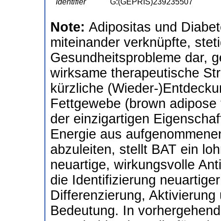
Identifier
G:(GEPRIS)239235507
Note:
Adipositas und Diabet
miteinander verknüpfte, ste
Gesundheitsprobleme dar, g
wirksame therapeutische Stra
kürzliche (Wieder-)Entdecku
Fettgewebe (brown adipose 
der einzigartigen Eigenscha
Energie aus aufgenommenen
abzuleiten, stellt BAT ein lo
neuartige, wirkungsvolle Ant
die Identifizierung neuartig
Differenzierung, Aktivierun
Bedeutung. In vorhergehend