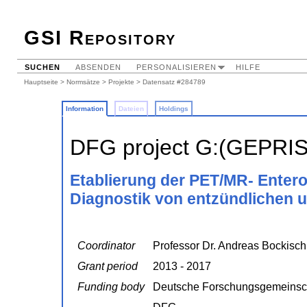
GSI Repository
SUCHEN
ABSENDEN
PERSONALISIEREN
HILFE
Hauptseite
>
Normsätze
>
Projekte
> Datensatz #284789
Information
Dateien
Holdings
DFG project G:(GEPRI
Etablierung der PET/MR- Enterog
Diagnostik von entzündlichen
Coordinator
Professor Dr. Andreas Bockisch
Grant period
2013 - 2017
Funding body
Deutsche Forschungsgemeinsc