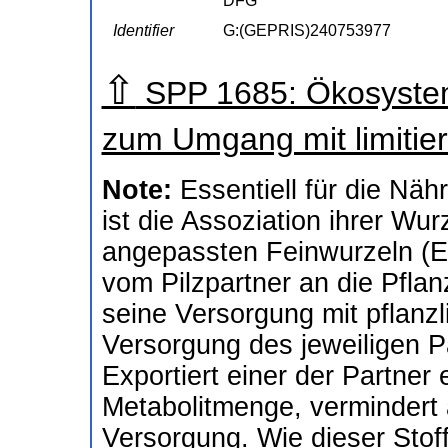
DFG
Identifier
G:(GEPRIS)240753977
⇧
SPP 1685: Ökosystem
zum Umgang mit limiti
Note:
Essentiell für die Nä
ist die Assoziation ihrer Wu
angepassten Feinwurzeln (E
vom Pilzpartner an die Pfla
seine Versorgung mit pflanzl
Versorgung des jeweiligen Pa
Exportiert einer der Partner
Metabolitmenge, vermindert 
Versorgung. Wie dieser Stof