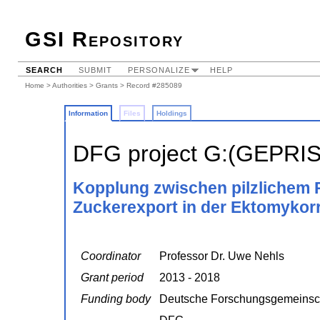
GSI Repository
SEARCH
SUBMIT
PERSONALIZE
HELP
Home
>
Authorities
>
Grants
> Record #285089
Information
Files
Holdings
DFG project G:(GEPRI
Kopplung zwischen pilzlichem 
Zuckerexport in der Ektomykor
Coordinator
Professor Dr. Uwe Nehls
Grant period
2013 - 2018
Funding body
Deutsche Forschungsgemeinsc