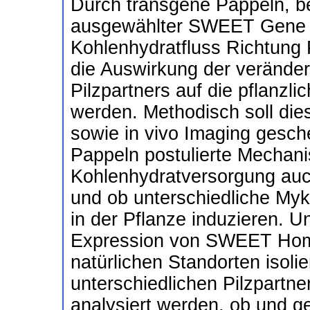
Durch transgene Pappeln, be
ausgewählter SWEET Gene un
Kohlenhydratfluss Richtung P
die Auswirkung der verände
Pilzpartners auf die pflanzl
werden. Methodisch soll die
sowie in vivo Imaging gesche
Pappeln postulierte Mechani
Kohlenhydratversorgung auc
und ob unterschiedliche Myko
in der Pflanze induzieren. U
Expression von SWEET Homo
natürlichen Standorten isolie
unterschiedlichen Pilzpartne
analysiert werden, ob und g