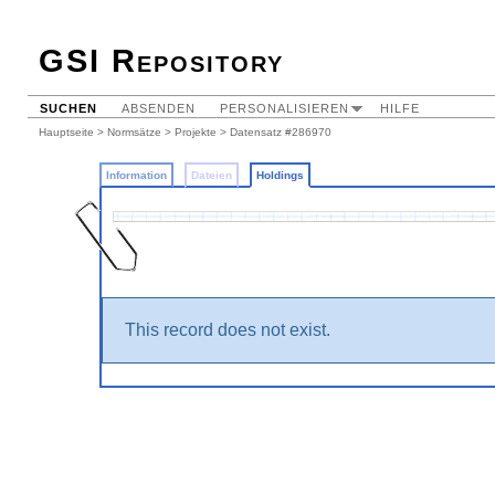
GSI Repository
SUCHEN
ABSENDEN
PERSONALISIEREN
HILFE
Hauptseite
>
Normsätze
>
Projekte
>
Datensatz #286970
Information
Dateien
Holdings
This record does not exist.