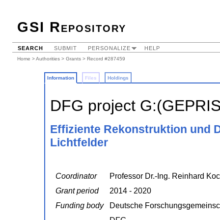
GSI Repository
SEARCH
SUBMIT
PERSONALIZE
HELP
Home
>
Authorities
>
Grants
> Record #287459
Information
Files
Holdings
DFG project G:(GEPRI
Effiziente Rekonstruktion und 
Lichtfelder
Coordinator
Professor Dr.-Ing. Reinhard Koc
Grant period
2014 - 2020
Funding body
Deutsche Forschungsgemeinsc