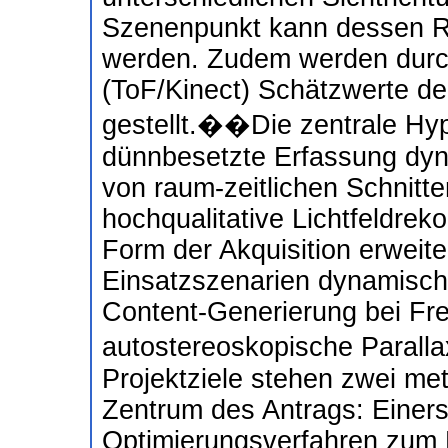
Szenenpunkt kann dessen Ref
werden. Zudem werden durc
(ToF/Kinect) Schätzwerte d
gestellt.��Die zentrale Hyp
dünnbesetzte Erfassung dyn
von raum-zeitlichen Schnitte
hochqualitative Lichtfeldreko
Form der Akquisition erweit
Einsatzszenarien dynamischer
Content-Generierung bei Fre
autostereoskopische Parall
Projektziele stehen zwei m
Zentrum des Antrags: Einer
Optimierungsverfahren zum E