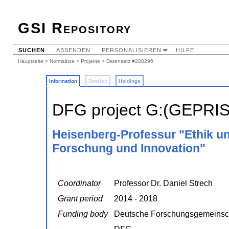
GSI Repository
SUCHEN
ABSENDEN
PERSONALISIEREN
HILFE
Hauptseite
>
Normsätze
>
Projekte
> Datensatz #288296
Information
Dateien
Holdings
DFG project G:(GEPRI
Heisenberg-Professur "Ethik u
Forschung und Innovation"
Coordinator
Professor Dr. Daniel Strech
Grant period
2014 - 2018
Funding body
Deutsche Forschungsgemeinsc