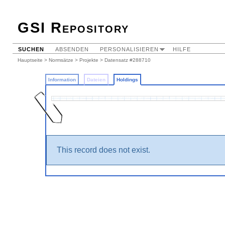
GSI Repository
SUCHEN
ABSENDEN
PERSONALISIEREN
HILFE
Hauptseite
>
Normsätze
>
Projekte
>
Datensatz #288710
Information
Dateien
Holdings
This record does not exist.