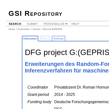
GSI Repository
SEARCH
SUBMIT
PERSONALIZE
HELP
Home
>
Authorities
>
Grants
> Record #289458
Information
Files
Holdings
DFG project G:(GEPRI
Erweiterungen des Random-Fore
Inferenzverfahren für maschine
Coordinator
Privatdozent Dr. Roman Hornu
Grant period
2014 - 2025
Funding body
Deutsche Forschungsgemeinsc