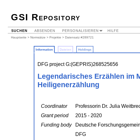
GSI Repository
SUCHEN
ABSENDEN
PERSONALISIEREN
HILFE
Hauptseite
>
Normsätze
>
Projekte
> Datensatz #289721
Information
Dateien
Holdings
DFG project G:(GEPRIS)268525656
Legendarisches Erzählen im M
Heiligenerzählung
Coordinator
Professorin Dr. Julia Weitbre
Grant period
2015 - 2020
Funding body
Deutsche Forschungsgemein
DFG