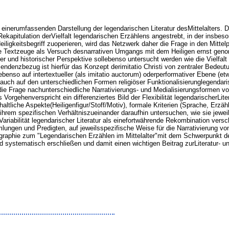
einerumfassenden Darstellung der legendarischen Literatur desMittelalters.
Rekapitulation derVielfalt legendarischen Erzählens angestrebt, in der insbeson
iligkeitsbegriff zuoperieren, wird das Netzwerk daher die Frage in den Mitte
lne Textzeuge als Versuch desnarrativen Umgangs mit dem Heiligen ernst gen
r und historischer Perspektive sollebenso untersucht werden wie die Vielfalt 
enzbezug ist hierfür das Konzept derimitatio Christi von zentraler Bedeutu
benso auf intertextueller (als imitatio auctorum) oderperformativer Ebene (
auch auf den unterschiedlichen Formen religiöser Funktionalisierunglegendaris
e Frage nachunterschiedliche Narrativierungs- und Medialisierungsformen vonH
gehenverspricht ein differenziertes Bild der Flexibilität legendarischerLiter
ltliche Aspekte(Heiligenfigur/Stoff/Motiv), formale Kriterien (Sprache, Erz
 in ihrem spezifischen Verhältniszueinander daraufhin untersuchen, wie sie jewe
ariabilität legendarischer Literatur als einefortwährende Rekombination versc
ungen und Predigten, auf jeweilsspezifische Weise für die Narrativierung vo
aphie zum "Legendarischen Erzählen im Mittelalter"mit dem Schwerpunkt deu
 systematisch erschließen und damit einen wichtigen Beitrag zurLiteratur- und