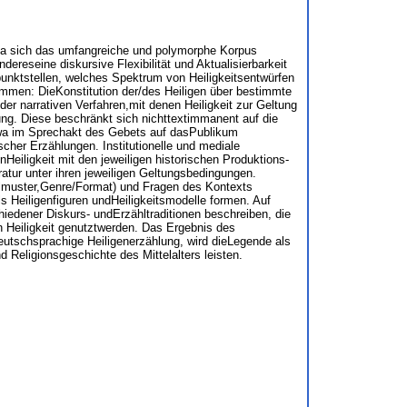
 Da sich das umfangreiche und polymorphe Korpus
dereseine diskursive Flexibilität und Aktualisierbarkeit
lpunktstellen, welches Spektrum von Heiligkeitsentwürfen
ommen: DieKonstitution der/des Heiligen über bestimmte
der narrativen Verfahren,mit denen Heiligkeit zur Geltung
ng. Diese beschränkt sich nichttextimmanent auf die
etwa im Sprechakt des Gebets auf dasPublikum
cher Erzählungen. Institutionelle und mediale
eiligkeit mit den jeweiligen historischen Produktions-
atur unter ihren jeweiligen Geltungsbedingungen.
ählmuster,Genre/Format) und Fragen des Kontexts
ils Heiligenfiguren undHeiligkeitsmodelle formen. Auf
hiedener Diskurs- undErzähltraditionen beschreiben, die
n Heiligkeit genutztwerden. Das Ergebnis des
tschsprachige Heiligenerzählung, wird dieLegende als
 Religionsgeschichte des Mittelalters leisten.