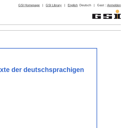
GSI Homepage
|
GSI Library
|
English
Deutsch
|
Gast ::
Anmelden
exte der deutschsprachigen