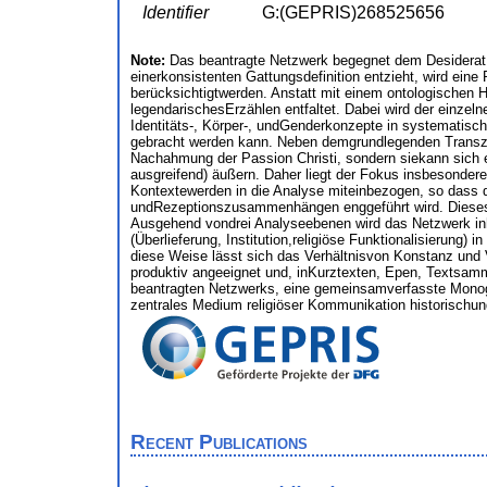
Identifier
G:(GEPRIS)268525656
Note:
Das beantragte Netzwerk begegnet dem Desiderat 
einerkonsistenten Gattungsdefinition entzieht, wird eine 
berücksichtigtwerden. Anstatt mit einem ontologischen He
legendarischesErzählen entfaltet. Dabei wird der einze
Identitäts-, Körper-, undGenderkonzepte in systematische
gebracht werden kann. Neben demgrundlegenden Transzend
Nachahmung der Passion Christi, sondern siekann sich e
ausgreifend) äußern. Daher liegt der Fokus insbesondere
Kontextewerden in die Analyse miteinbezogen, so dass di
undRezeptionszusammenhängen enggeführt wird. Dieses Vor
Ausgehend vondrei Analyseebenen wird das Netzwerk inha
(Überlieferung, Institution,religiöse Funktionalisierung)
diese Weise lässt sich das Verhältnisvon Konstanz und V
produktiv angeeignet und, inKurztexten, Epen, Textsamml
beantragten Netzwerks, eine gemeinsamverfasste Monogr
zentrales Medium religiöser Kommunikation historischund
Recent Publications