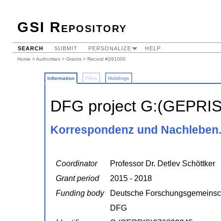
GSI Repository
SEARCH
SUBMIT
PERSONALIZE
HELP
Home
>
Authorities
>
Grants
> Record #291000
Information
Files
Holdings
DFG project G:(GEPRI
Korrespondenz und Nachleben. 
Coordinator
Professor Dr. Detlev Schöttker
Grant period
2015 - 2018
Funding body
Deutsche Forschungsgemeinsc
DFG