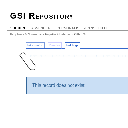
GSI Repository
SUCHEN
ABSENDEN
PERSONALISIEREN
HILFE
Hauptseite
>
Normsätze
>
Projekte
>
Datensatz #292670
Information
Dateien
Holdings
This record does not exist.