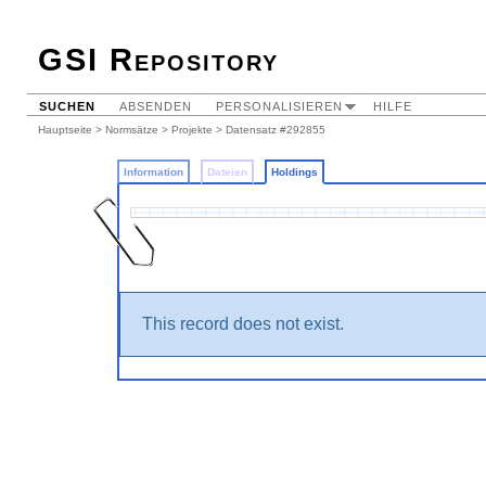
GSI Repository
SUCHEN
ABSENDEN
PERSONALISIEREN
HILFE
Hauptseite
>
Normsätze
>
Projekte
>
Datensatz #292855
Information
Dateien
Holdings
This record does not exist.