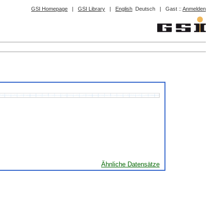
GSI Homepage
|
GSI Library
|
English
Deutsch
|
Gast ::
Anmelden
Ähnliche Datensätze