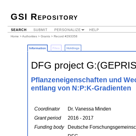
GSI Repository
SEARCH
SUBMIT
PERSONALIZE
HELP
Home
>
Authorities
>
Grants
> Record #293358
Information
Files
Holdings
DFG project G:(GEPRI
Pflanzeneigenschaften und We
entlang von N:P:K-Gradienten
Coordinator
Dr. Vanessa Minden
Grant period
2016 - 2017
Funding body
Deutsche Forschungsgemeinsc