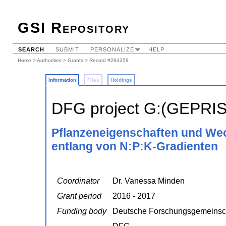
GSI Repository
SEARCH
SUBMIT
PERSONALIZE
HELP
Home
>
Authorities
>
Grants
> Record #293358
Information
Files
Holdings
DFG project G:(GEPRI
Pflanzeneigenschaften und We
entlang von N:P:K-Gradienten
Coordinator
Dr. Vanessa Minden
Grant period
2016 - 2017
Funding body
Deutsche Forschungsgemeinsc